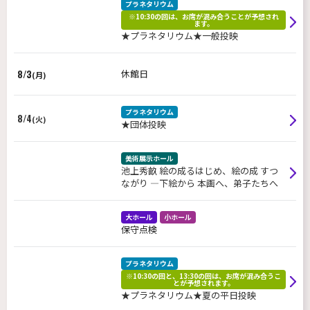
プラネタリウム
※10:30の回は、お席が混み合うことが予想され
ます。
★プラネタリウム★一般投映
8/3
休館日
(月)
プラネタリウム
8/4
(火)
★団体投映
美術展示ホール
池上秀畝 絵の成るはじめ、絵の成 すつ
ながり ―下絵から 本画へ、弟子たちへ
大ホール
小ホール
保守点検
プラネタリウム
※10:30の回と、13:30の回は、お席が混み合うこ
とが予想されます。
★プラネタリウム★夏の平日投映