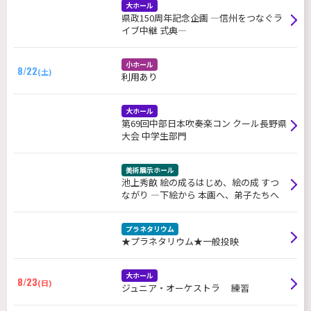
大ホール
県政150周年記念企画 ―信州をつなぐラ
イブ中継 式典―
小ホール
8/22
(土)
利用あり
大ホール
第69回中部日本吹奏楽コン クール長野県
大会 中学生部門
美術展示ホール
池上秀畝 絵の成るはじめ、絵の成 すつ
ながり ―下絵から 本画へ、弟子たちへ
プラネタリウム
★プラネタリウム★一般投映
大ホール
8/23
(日)
ジュニア・オーケストラ 練習