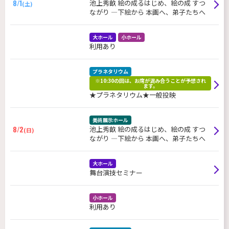
8/1
池上秀畝 絵の成るはじめ、絵の成 すつ
(土)
ながり ―下絵から 本画へ、弟子たちへ
大ホール
小ホール
利用あり
プラネタリウム
※10:30の回は、お席が混み合うことが予想され
ます。
★プラネタリウム★一般投映
美術展示ホール
8/2
池上秀畝 絵の成るはじめ、絵の成 すつ
(日)
ながり ―下絵から 本画へ、弟子たちへ
大ホール
舞台演技セミナー
小ホール
利用あり