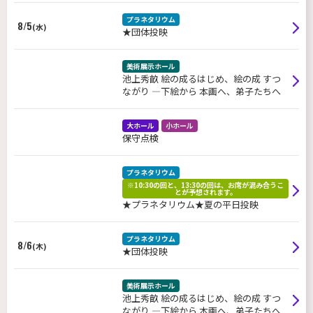
プラネタリウム
8/5
(水)
★団体投映
美術展示ホール
池上秀畝 絵の成るはじめ、絵の成 すつ
ながり ―下絵から 本画へ、弟子たちへ
大ホール
小ホール
保守点検
プラネタリウム
※10:30の回と、13:30の回は、お席が混み合うこ
とが予想されます。
★プラネタリウム★夏の平日投映
プラネタリウム
8/6
(木)
★団体投映
美術展示ホール
池上秀畝 絵の成るはじめ、絵の成 すつ
ながり ―下絵から 本画へ、弟子たちへ