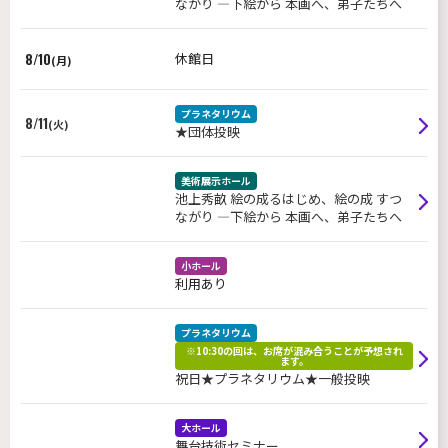
ながり ―下絵から 本画へ、弟子たちへ
8/10
休館日
(月)
プラネタリウム
8/11
(火)
★団体投映
美術展示ホール
池上秀畝 絵の成るはじめ、絵の成 すつ
ながり ―下絵から 本画へ、弟子たちへ
小ホール
利用あり
プラネタリウム
※10:30の回は、お席が混み合うことが予想され
ます。
祝日★プラネタリウム★一般投映
大ホール
舞台技術セミナー