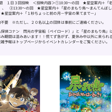
日間 １日３回投映 ＜投映内容＞①10:30～の回 ★星空案内＋「
」、 ②13:30～の回 ★星空案内＋「星のまもり鳥～まんてんぼし
 ★星空案内＋「１秒ちょっと前の月－宇宙の果てまで－」
約不要 ※ただし、２０名以上の団体は事前にご連絡ください。
名探偵コナン 閃光の宇宙船（ペイロード）」と「星のまもり鳥」は、2
休み期間は混みあいます！！慌てず急がず、夏休み中以外に来られ
混雑予報はトップページからイベントカレンダーをご覧ください。