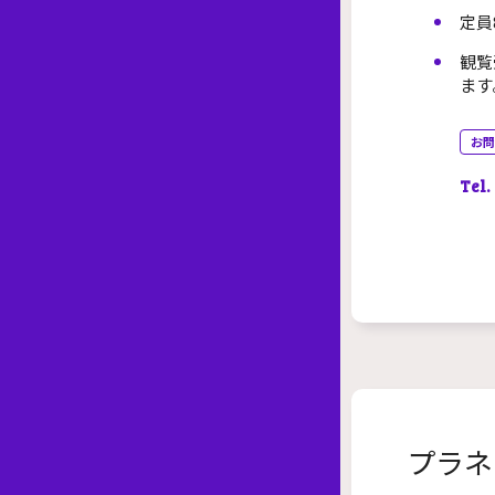
定員
観覧
ます
お問
Tel.
プラネ