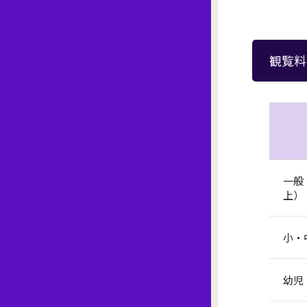
観覧料
一般
上）
小・
幼児