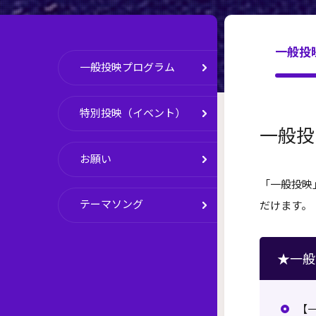
一般投
一般投映プログラム
特別投映（イベント）
一般投
お願い
「一般投映
テーマソング
だけます。
★一般
【一