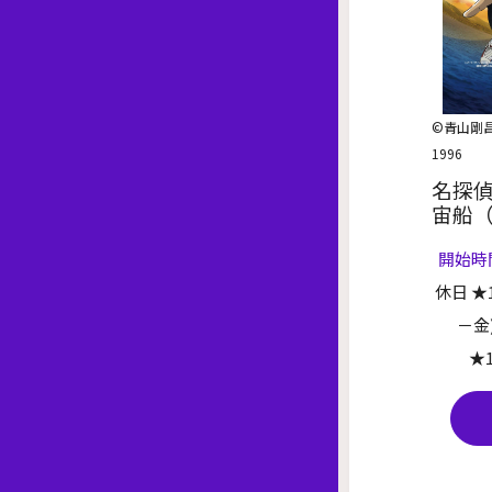
©青山剛
1996
名探
宙船
開始時
休日 ★1
－金
★1