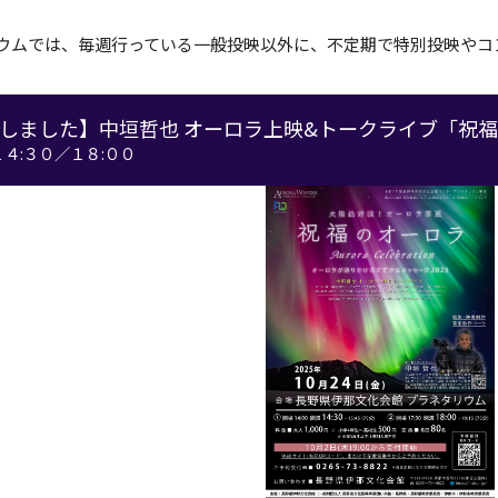
ウムでは、毎週行っている一般投映以外に、不定期で特別投映やコ
しました】中垣哲也 オーロラ上映&トークライブ「祝
１４:３０／１８:００