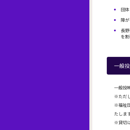
団体
障が
長野
を割
一般投
一般投
※ただ
※福祉
たしま
※貸切