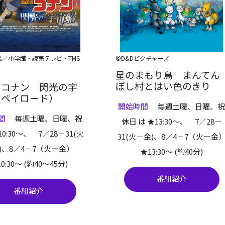
昌／小学館・読売テレビ・TMS
©D&Dピクチャーズ
星のまもり鳥 まんてん
ぼし村とはい色のきり
偵コナン 閃光の宇
（ペイロード）
開始時間
毎週土曜、日曜、
間
毎週土曜、日曜、祝
休日 は ★13:30～、 7／28－
0:30～、 7／28－31(火
31(火－金)、8／4－7（火ー金
)、8／4－7（火ー金）
★13:30～ (約40分)
0:30～ (約40～45分)
番組紹介
番組紹介