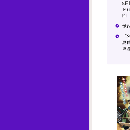
8
ド)
回
予
「
夏
※