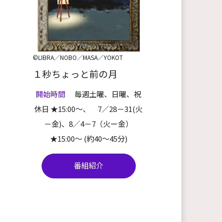
©LIBRA／NOBO／MASA／YOKOT
１秒ちょっと前の月
開始時間
毎週土曜、日曜、祝
祝
休日 ★15:00～、 7／28－31(火
－金)、8／4－7（火ー金）
）
★15:00～ (約40～45分)
番組紹介