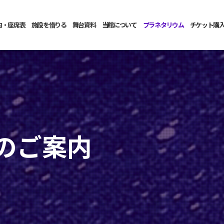
内・座席表
施設を借りる
舞台資料
当館について
プラネタリウム
チケット購
のご案内