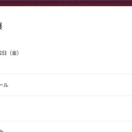
展
12日
（金）
ホール
会