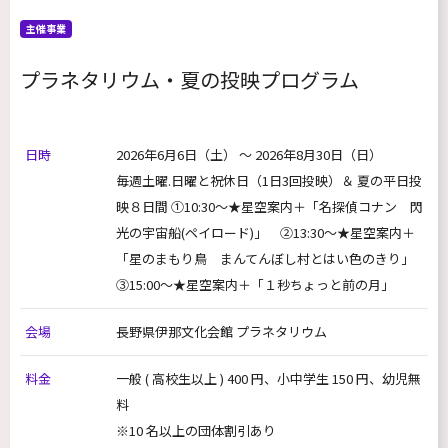
主催事業
プラネタリウム・夏の投映プログラム
日時
2026年6月6日
（土）
～ 2026年8月30日
（日）
毎週土曜.日曜と祝休日（1日3回投映）＆ 夏の平日投
映８日間 ①10:30～★星空案内＋「名探偵コナン 閃
光の宇宙船(ペイロード)」 ②13:30～★星空案内＋
「星のまもり鳥 まんてんぼし村とはい色のきり」
③15:00～★星空案内＋「１秒ちょっと前の月」
会場
長野県伊那文化会館 プラネタリウム
料金
一般 ( 高校生以上 ) 400 円、小中学生 150 円、幼児無
料
※10 名以上の団体割引あり